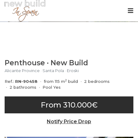
Penthouse
·
New Build
Alicante Province
·
Santa Pola
·
Eroski
2
Ref.:
RN-90458
from 115 m
build
2 bedrooms
2 bathrooms
Pool Yes
From 310.000€
Notify Price Drop