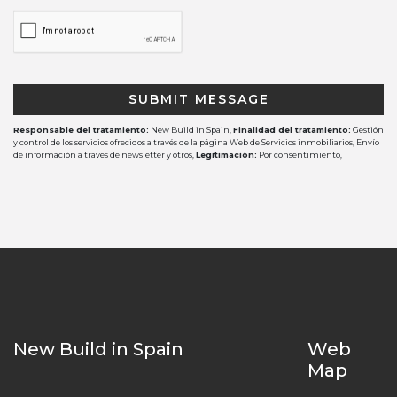
SUBMIT MESSAGE
Responsable del tratamiento:
New Build in Spain,
Finalidad del tratamiento:
Gestión
y control de los servicios ofrecidos a través de la página Web de Servicios inmobiliarios, Envío
de información a traves de newsletter y otros,
Legitimación:
Por consentimiento,
Destinatarios:
No se cederan los datos, salvo para elaborar contabilidad,
Derechos de las
personas interesadas:
Acceder, rectificar y suprimir los datos, solicitar la portabilidad de
los mismos, oponerse altratamiento y solicitar la limitación de éste,
Procedencia de los
datos:
El Propio interesado,
Información Adicional:
Puede consultarse la información
adicional y detallada sobre protección de datos
Aquí
.
New Build in Spain
Web
Map