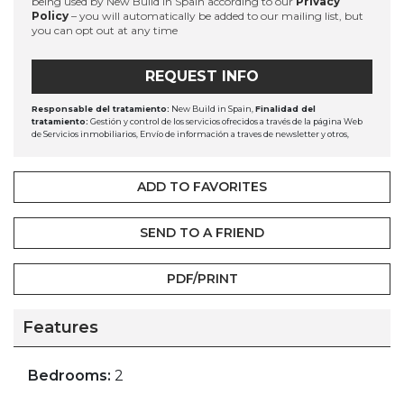
being used by New Build in Spain according to our
Privacy
Policy
– you will automatically be added to our mailing list, but
you can opt out at any time
REQUEST INFO
Responsable del tratamiento:
New Build in Spain,
Finalidad del
tratamiento:
Gestión y control de los servicios ofrecidos a través de la página Web
de Servicios inmobiliarios, Envío de información a traves de newsletter y otros,
Legitimación:
Por consentimiento,
Destinatarios:
No se cederan los datos, salvo
para elaborar contabilidad,
Derechos de las personas interesadas:
Acceder,
rectificar y suprimir los datos, solicitar la portabilidad de los mismos, oponerse
ADD TO FAVORITES
altratamiento y solicitar la limitación de éste,
Procedencia de los datos:
El
Propio interesado,
Información Adicional:
Puede consultarse la información
adicional y detallada sobre protección de datos
Aquí
.
SEND TO A FRIEND
PDF/PRINT
Features
Bedrooms:
2